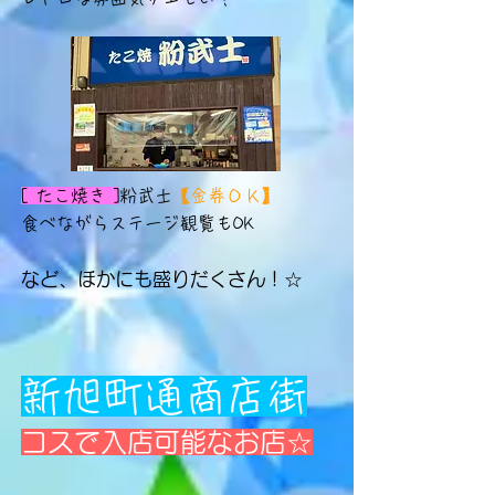
[ たこ焼き ]
粉武士
【金券ＯＫ】
食べながらステージ観覧もOK
など、ほかにも盛りだくさん！☆
新旭町通商店街
コスで入店可能なお店☆