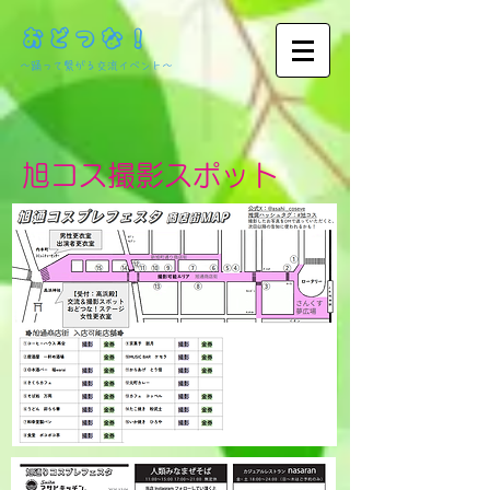
おどつな！
​～踊って繋がる交流イベント～
旭コス撮影スポット