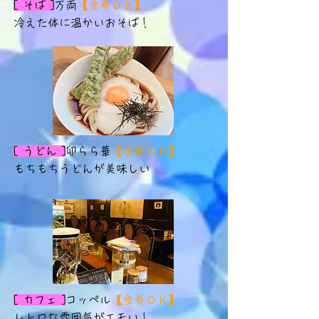
[ そば ]
万両
​【金券ＯＫ】
冷えた体に温かいおそば！
[ うどん ]
卯らら華
【金券ＯＫ】
もちもちうどんが美味しい
[ カフェ ]
コッペル
【金券ＯＫ】
​レトロな雰囲気がエモい！