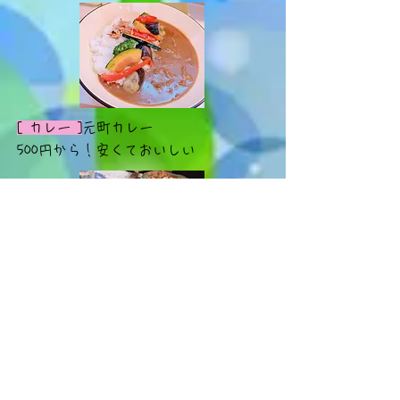
[ カレー ]
元町カレー
500円から！安くておいしい
[ カレー ]
スパイスキッチン結
​甘口もある！スパイスカレー