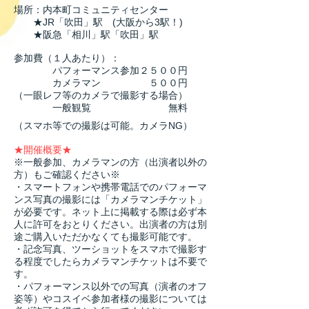
場所：内本町コミュニティセンター
★JR「吹田」駅 (大阪から3駅！)
★阪急「相川」駅「吹田」駅
参加費（１人あたり）：
パフォーマンス参加２５００円
カメラマン ５００円
（一眼レフ等のカメラで撮影する場合）
一般観覧 無料​
（スマホ等での撮影は可能。カメラNG）
★開催概要★
※一般参加、カメラマンの方（出演者以外の
方）もご確認ください※
・スマートフォンや携帯電話でのパフォーマ
ンス写真の撮影には「カメラマンチケット」
が必要です。ネット上に掲載する際は必ず本
人に許可をおとりください。出演者の方は別
途ご購入いただかなくても撮影可能です。
・記念写真、ツーショットをスマホで撮影す
る程度でしたらカメラマンチケットは不要で
す。
・パフォーマンス以外での写真（演者のオフ
姿等）やコスイベ参加者様の撮影については