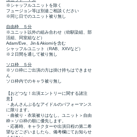
※シャッフルユニットを除く
​フュージョン等は別途ご相談ください
※同じ日でのユニット被り無し
自由枠 ５分
※ユニット以外の組み合わせ（幼馴染組、部
活組、同室組など）
Adam/Eve、Jin＆Akiomiを含む
シャッフルユニット（RAB、XXVなど）
​※２日間を通して被り無し
ソロ枠 ５分
※ソロ枠にご出演の方は掛け持ちはできませ
ん
ソロ枠内でのキャラ被り無し
【おどつな！出演エントリーに関する諸注
意】
・あんさんぶるなアイドルのパフォーマンス
に限ります。
・曲被り・衣装被りはなし。ユニット＞自由
枠＞ソロ枠の順に優先します。
・応募時、キャラクターや出演日程の第二希
望などございましたら、備考欄にてお知らせ