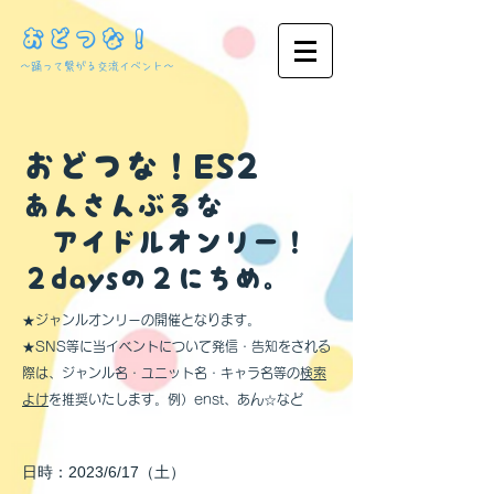
おどつな！
​～踊って繋がる交流イベント～
おどつな！ES​2
あんさんぶるな
アイドルオンリー！
２daysの２にちめ
。
★ジャンルオンリーの開催となります。
★SNS等に当イベントについて発信・告知をされる
際は、ジャンル名・ユニット名・キャラ名等の
検索
よけ
を推奨いたします。例）enst、あん☆など
日時：2023/6/17（土）