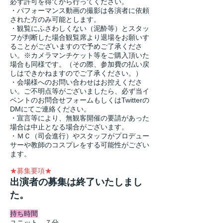
必ず許可を得てから行ってください。
・パフォーマンス動画の撮影は各演者に依頼
された方のみ可能とします。
・観覧にふさわしくない（泥酔等）とスタッ
フが判断した場合観覧席より退場をお願いす
ることがございますので予めご了承くださ
い。※カメラマンチケット等をご購入頂いた
場合も同様です。（その際、参加費の払い戻
しはできかねますのでご了承ください。）
・会場様へのお問い合わせはお控えくださ
い。ご不明点等がございましたら、必ず当イ
ベントのお問合せフォームもしくはTwitterの
DMにてご連絡ください。​
・宣言等により、無観客開催の要請があった
場合は中止となる場合がございます。
​・ＭＣ（司会進行）やスタッフがプロデュー
サーや教師のコスプレをする可能性がござい
ます。
​★募集要項★
​出演者の募集は終了いたしまし
た。
持ち時間
ユニット ７分