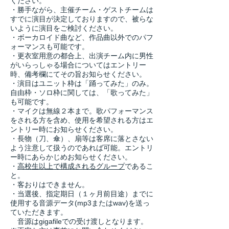
ください。
・勝手ながら、主催チーム・ゲストチームは
すでに演目が決定しておりますので、被らな
いように演目をご検討ください。
・ボーカロイド曲など、作品曲以外でのパフ
ォーマンスも可能です。
・更衣室用意の都合上、出演チーム内に男性
がいらっしゃる場合についてはエントリー
時、備考欄にてその旨お知らせください。
・演目はユニット枠は「踊ってみた」のみ。
自由枠・ソロ枠に関しては、「歌ってみた」
も可能です。
・マイクは無線２本まで。歌パフォーマンス
をされる方を含め、使用を希望される方はエ
ントリー時にお知らせください。
・長物（刀、傘）、扇等は客席に落とさない
よう注意して扱うのであれば可能。エントリ
ー時にあらかじめお知らせください。
・
高校生以上で構成されるグループ
であるこ
と。
・客おりはできません。
・当選後、指定期日（１ヶ月前目途）までに
使用する音源データ(mp3またはwav)を送っ
ていただきます。
音源はgigafileでの受け渡しとなります。