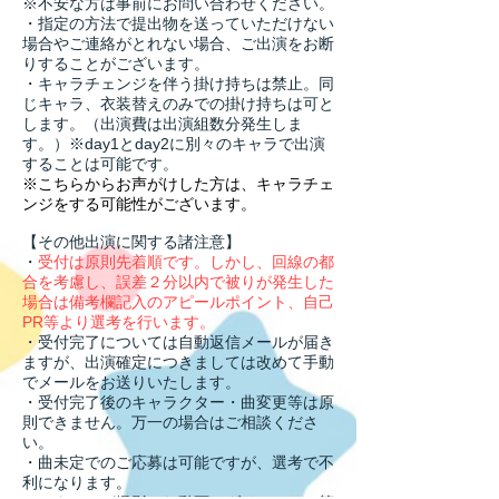
※不安な方は事前にお問い合わせください。
・指定の方法で提出物を送っていただけない
場合やご連絡がとれない場合、ご出演をお断
りすることがございます。
​・キャラチェンジを伴う掛け持ちは禁止。同
じキャラ、衣装替えのみでの掛け持ちは可と
します。（出演費は出演組数分発生しま
す。）※day1とday2に別々のキャラで出演
することは可能です。
※こちらからお声がけした方は、キャラチェ
ンジをする可能性がございます。​
【その他出演に関する諸注意】
・
受付は原則先着順です。しかし、回線の都
合を考慮し、誤差２分以内で被りが発生した
場合は備考欄記入のアピールポイント、自己
PR等より選考を行います。​
・受付完了については自動返信メールが届き
ますが、出演確定につきましては改めて手動
でメールをお送りいたします。
​・受付完了後のキャラクター・曲変更等は原
則できません。万一の場合はご相談くださ
い。
・曲未定でのご応募は可能ですが、選考で不
利になります。