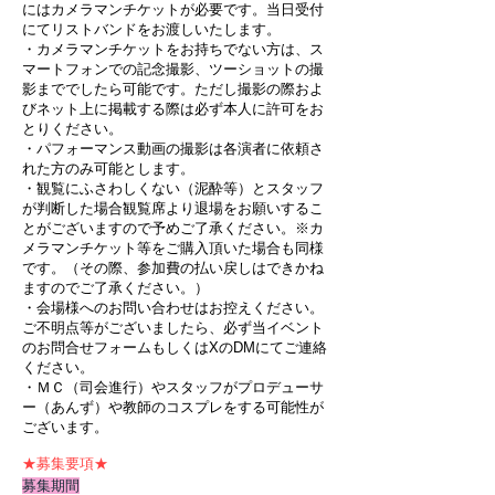
にはカメラマンチケットが必要です。当日受付
にてリストバンドをお渡しいたします。
・カメラマンチケットをお持ちでない方は、ス
マートフォンでの記念撮影、ツーショットの撮
影まででしたら可能です。ただし撮影の際およ
びネット上に掲載する際は必ず本人に許可をお
とりください。
・パフォーマンス動画の撮影は各演者に依頼さ
れた方のみ可能とします。
・観覧にふさわしくない（泥酔等）とスタッフ
が判断した場合観覧席より退場をお願いするこ
とがございますので予めご了承ください。※カ
メラマンチケット等をご購入頂いた場合も同様
です。（その際、参加費の払い戻しはできかね
ますのでご了承ください。）
・会場様へのお問い合わせはお控えください。
ご不明点等がございましたら、必ず当イベント
のお問合せフォームもしくはXのDMにてご連絡
ください。​
​・ＭＣ（司会進行）やスタッフがプロデューサ
ー（あんず）や教師のコスプレをする可能性が
ございます。
​★募集要項★
募集期間