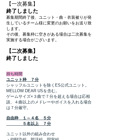
​【一次募集】
終了しました
募集期間終了後、ユニット・曲・衣装被りが発
生しているチーム様に変更のお願いをお送り致
します。
その後、募集枠に空きがある場合は二次募集を
実施する場合がございます。
​【二次募集】
終了しました
持ち時間
ユニット枠 ７分
シャッフルユニットを除くES公式ユニット。
MELLOW DEAR USを含む。
​ゲームサイズ×３曲で７分を超える場合は応相
談、
４曲以上のメドレーやボイスを入れる場合
は７分厳守。
自由枠
１～４名 ５分
５名以上 ７分
ユニット以外の組み合わせ
・幼馴染組、部活組、同室組