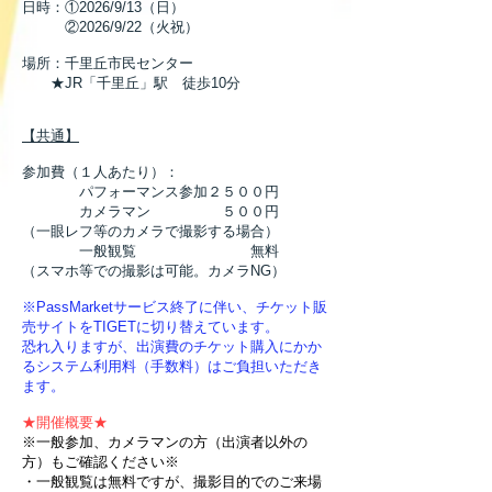
日時：①2026/9/13（日）
②2026/9/22（火祝）
場所：千里丘市民センター
★JR「千里丘」駅 徒歩10分
【共通】
参加費（１人あたり）：
パフォーマンス参加２５００円
カメラマン ５００円
（一眼レフ等のカメラで撮影する場合）
一般観覧 無料​
（スマホ等での撮影は可能。カメラNG）
※PassMarketサービス終了に伴い、チケット販
売サイトをTIGETに切り替えています。
恐れ入りますが、出演費のチケット購入にかか
るシステム利用料（手数料）はご負担いただき
ます。
★開催概要★
※一般参加、カメラマンの方（出演者以外の
方）もご確認ください※
・一般観覧は無料ですが、撮影目的でのご来場