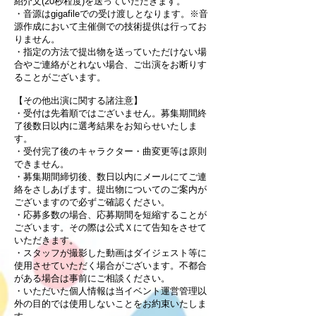
紹介文(20秒程度)を送っていただきます。
・音源はgigafileでの受け渡しとなります。※音
源作成において主催側での技術提供は行ってお
りません。
・指定の方法で提出物を送っていただけない場
合やご連絡がとれない場合、ご出演をお断りす
ることがございます。
【その他出演に関する諸注意】
・受付は先着順ではございません。募集期間終
了後数日以内に選考結果をお知らせいたしま
す。​
​・受付完了後のキャラクター・曲変更等は原則
できません。
・募集期間締切後、数日以内にメールにてご連
絡をさしあげます。提出物についてのご案内が
ございますので必ずご確認ください。
・応募多数の場合、応募期間を短縮することが
ございます。その際は公式Ｘにて告知をさせて
いただきます。
・スタッフが撮影した動画はダイジェスト等に
使用させていただく場合がございます。不都合
がある場合は事前にご相談ください。​
・いただいた個人情報は当イベント運営管理以
外の目的では使用しないことをお約束いたしま