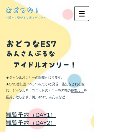
おどつな！
​～踊って繋がる交流イベント～
おどつなES​7
あんさんぶるな
アイドルオンリー！
★ジャンルオンリーの開催となります。
★SNS等に当イベントについて発信・告知をされる際
は、ジャンル名・ユニット名・キャラ名等の
検索よけ
を
推奨いたします。例）enst、あん☆など
観覧予約（DAY1）
​観覧予約（DAY2）