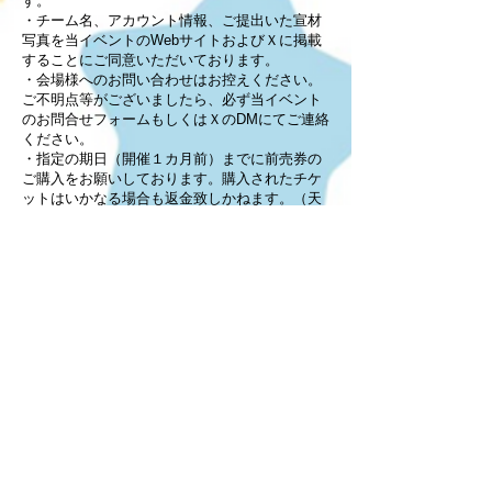
す。
・チーム名、アカウント情報、ご提出いた宣材
写真を当イベントのWebサイトおよびＸに掲載
することにご同意いただいております。
・会場様へのお問い合わせはお控えください。
ご不明点等がございましたら、必ず当イベント
のお問合せフォームもしくはＸのDMにてご連絡
ください。
・指定の期日（開催１カ月前）までに前売券の
ご購入をお願いしております。購入されたチケ
ットはいかなる場合も返金致しかねます。（天
変地異や宣言等でイベントが中止になった場合
も同様です。）
・当選確定後のご辞退・人数減はチケット未購
入の場合でも出演費を頂戴します。つまり、当
選後のご辞退は【キャンセル料(出演費分)がか
かります】。予定を確定させてからのご応募を
お願いいたします。
・当イベントについて告知される際や、パフォ
ーマンスの動画・速報をあげられる際はジャン
ル名やキャラ名等の検索よけを推奨しておりま
す。
・当イベントでのパフォーマンス動画をSNS等
に掲載される際は、著作権フリーの曲を除き、
音源の差し替え・無音での掲載等ご配慮をお願