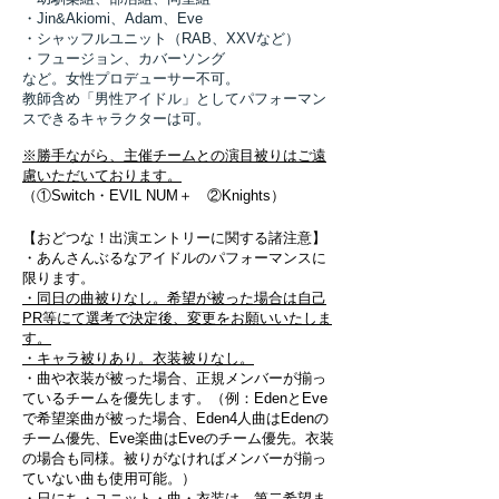
・Jin&Akiomi、Adam、Eve
・シャッフルユニット（RAB、XXVなど）
・フュージョン、カバーソング
など。
女性プロデューサー不可。
教師含め「男性アイドル」としてパフォーマン
スできるキャラクターは可。
※勝手ながら、主催チームとの演目被りはご遠
慮いただいております。
（①Switch・EVIL NUM＋ ②Knights）
【おどつな！出演エントリーに関する諸注意】
・あんさんぶるなアイドルのパフォーマンスに
限ります。
・同日の曲被りなし。希望が被った場合は自己
PR等にて選考で決定後、変更をお願いいたしま
す。
・キャラ被りあり。衣装被りなし。
・曲や衣装が被った場合、正規メンバーが揃っ
ているチームを優先します。（例：EdenとEve
で希望楽曲が被った場合、Eden4人曲はEdenの
チーム優先、Eve楽曲はEveのチーム優先。衣装
の場合も同様。被りがなければメンバーが揃っ
ていない曲も使用可能。）
・日にち・ユニット・曲・衣装は、第二希望ま