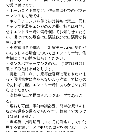
で受け付けます。
・ボーカロイド曲など、作品曲以外でのパフォ
ーマンスも可能です。
・
キャラチェンジを伴う掛け持ちは禁止。
同じ
キャラで衣装チェンジのみの掛け持ちは可能。
必ずエントリー時に備考欄にてお知らせくださ
い。掛け持ちの場合は出演組数分の出演費が発
生します。
・更衣室用意の都合上、出演チーム内に男性が
いらっしゃる場合についてはエントリー時、備
考欄にてその旨お知らせください。
・ダンスパフォーマンスのみ。（演技は可能）
歌ってみたは不可とします。
・長物（刀、傘）、扇等は客席に落とさないよ
う・照明機材に当たらないよう注意して扱うの
であれば可能。エントリー時にあらかじめお知
らせください。
・
高校生以上で構成されるグループ
であるこ
と。
・
客おり可能。事前申請必要
。簡単な振りをし
ながら通路を通るぐらいです。舞台下でガッツ
リは踊れません。
・当選後、指定期日（１ヶ月前目途）までに使
用する音源データ(mp3またはwav)およびチーム