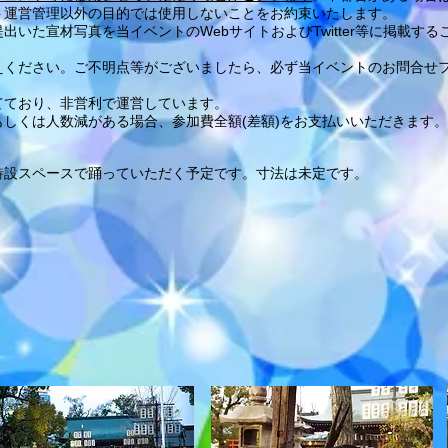
ト運営管理以外の目的では使用しないことをお約束いたします。
いた宣材写真を当イベントのWebサイトおよびTwitter等に掲載す
ください。ご不明点等がございましたら、必ず当イベントのお問合せフォー
てており、非営利で運営しています。
しくは人数減がある場合、参加費全額(差額)をお支払いいただきます。
特設スペースで踊っていただく予定です。寸法は未定です。