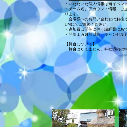
・いただいた個人情報は当イベン
・チーム名、アカウント情報、ご提出
ります。
・会場様へのお問い合わせはお控え
DMにてご連絡ください。
・​参加費は開催に伴う諸経費にあ
・開催１ヵ月前以降、キャンセルも
​【舞台について】
・舞台はたてません。神社境内の