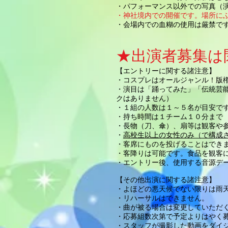
・パフォーマンス以外での写真（
・神社境内での開催です。場所に
・会場内での血糊の使用は厳禁で
★出演者募集は
【エントリーに関する諸注意】
・コスプレはオールジャンル！版
・演目は「踊ってみた」「伝統芸
クはありません）
・１組の人数は１～５名が目安で
・持ち時間は１チーム１０分まで
・長物（刀、傘）、扇等は観客や
・
高校生以上の女性のみ​（で構成
・客席にものを投げることはでき
・客降りは可能です。食品を観客
・エントリー後、使用する音源データ
【その他出演に関する諸注意】
・よほどの悪天候でない限りは雨
・リハーサルはできません。
・曲が被る場合は変更していただ
・応募組数次第で予定よりはやく
・
スタッフが撮影した動画をダイ