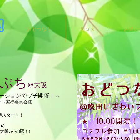
！
おどつな！
旭コス
お問い
ぷち
＠大阪
ーションでプチ開催！～
ット実行委員会様
0時スタート！
4)
大阪から3駅！)