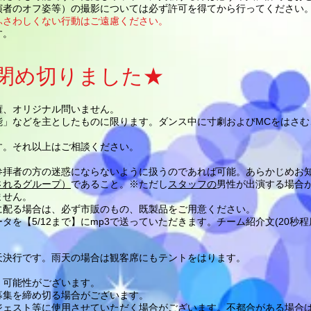
演者のオフ姿等）の撮影については必ず許可を得てから行ってください
ふさわしくない行動はご遠慮ください。
す。
閉め切りました★
権、オリジナル問いません。
能」などを主としたものに限ります。ダンス中に寸劇およびMCをはさむ
す。それ以上はご相談ください。
参拝者の方の迷惑にならないように扱うのであれば可能。あらかじめお
されるグループ）
であること。※ただし
スタッフの
男性が出演する場合
ません。
に配る場合は、必ず市販のもの、既製品をご用意ください。
を【5/12まで】にmp3で送っていただきます。チーム紹介文(20秒程度
天決行です。雨天の場合は観客席にもテントをはります。
く可能性がございます。
募集を締め切る場合がございます。
ジェスト等に使用させていただく場合がございます
。不都合がある場合は