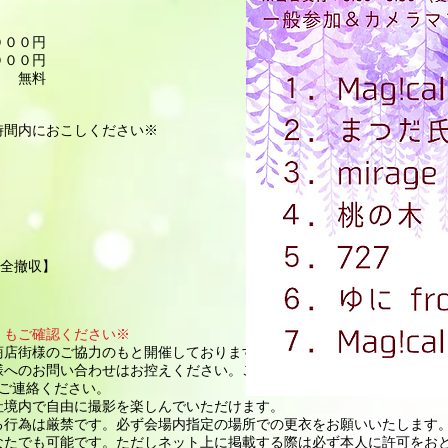
００円
００円
無料​
時間内におこしください※
【完全撤収】
）もご確認ください※
商店街様のご協力のもと開催しております。
様へのお問い合わせはお控えください。ご不明点等がございましたら、
にてご連絡ください。
社境内で自由に撮影を楽しんでいただけます。
る行為は厳禁です。必ず会場内指定の場所での更衣をお願いいたします
なたでも可能です。ただしネット上に掲載する際は必ず本人に許可をお