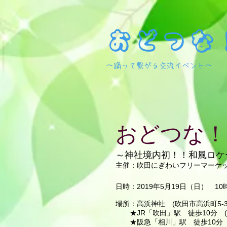
おどつな
​～踊って繋がる交流イベント～
おどつな！
～神社境内初！！和風ロケ
主催：吹田にぎわいフリーマーケ
日時：2019年5月19日（日） 1
場所：高浜神社 (吹田市高浜町5-3
★JR「吹田」駅 徒歩10分 (
★阪急「相川」駅 徒歩10分