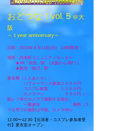
おどつな！vol.５
＠大
阪
～１year anniversary～
日時：2019年８月11日(日) 14時開演！
場所：内本町コミュニティセンター
★JR「吹田」駅 (大阪から3駅！)
★阪急「相川」駅
参加費（１人あたり）：
パフォーマンス参加２０００円
コスプレ観覧 １０００円
カメラマン ５００円（一
眼レフ等のカメラで撮影する場合）
一般参加 無料​（ス
マホ等での撮影は可能。カメラNG）
11:00〜12:30【出演者・コスプレ参加者受
付】更衣室オープン