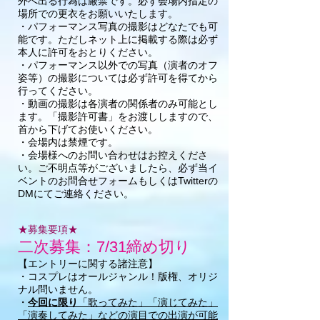
外へ出る行為は厳禁です。必ず会場内指定の
場所での更衣をお願いいたします。
・パフォーマンス写真の撮影はどなたでも可
能です。ただしネット上に掲載する際は必ず
本人に許可をおとりください。
・パフォーマンス以外での写真（演者のオフ
姿等）の撮影については必ず許可を得てから
行ってください。
・動画の撮影は各演者の関係者のみ可能とし
ます。「撮影許可書」をお渡ししますので、
首から下げてお使いください。
・会場内は禁煙です。
・会場様へのお問い合わせはお控えくださ
い。ご不明点等がございましたら、必ず当イ
ベントのお問合せフォームもしくはTwitterの
DMにてご連絡ください。
​★募集要項★
二次募集：7/31締め切り
【エントリーに関する諸注意】
・コスプレはオールジャンル！版権、オリジ
ナル問いません。
・
今回に限り
「歌ってみた」「演じてみた」
「演奏してみた」などの演目での出演が可能