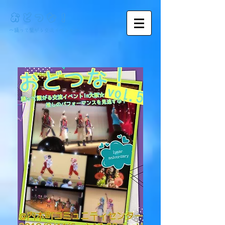
おどつな！
​～踊って繋がる交流イベント～