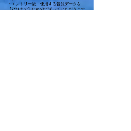
・エントリー後、使用する音源データを
【7/31まで】にmp3で送っていただきます。
チーム紹介文(20秒程度)も同様です。​
【その他出演に関する諸注意】
・曲は先着順となります。被る場合は変更し
ていただく可能性がございます。
・応募組数次第で予定よりはやく募集を締め
切る場合がございます。
・スタッフが動画および写真を撮影、編集し
てお送りいたします。
・
スタッフが撮影した動画はダイジェスト等
に使用させていただく場合がございます
。不
都合がある場合は事前にご相談ください。
​・照明効果の変更についてはあらかじめご相
談ください。（オンオフ程度。撮影の都合上
ご希望にそえない場合があります）
・いただいた個人情報は当イベント運営管理
以外の目的では使用しないことをお約束いた
します。
・チーム名、アカウント情報、ご提出いた宣
材写真を当イベントのWebサイトおよび
Twitter等に掲載することにご同意いただいて
おります。
・会場様へのお問い合わせはお控えくださ