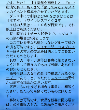
です。ただし、【１周年企画枠】としてのご
出演であり、あくまで「踊ってみた」がメイ
ンのイベント構成をさせていただきます。
・ダンス中に寸劇およびMCをはさむことは
可能です。（ワイヤレスマイク２本）
・１組の人数は１～１０名が目安です。それ
以上はご相談ください。
・持ち時間は１チーム10分まで。※ソロで
の出演の場合は5分とします
・コスプレを主な活動としないグループ様の
出演も可能ですが、
レイヤー間、コスプレイ
ヤー好きの方との交流を目的として
ご参加い
ただくものとします。
・長物（刀、傘）、扇等は客席に落とさない
よう注意して扱うのであれば可能。あらかじ
めお知らせください。
・
高校生以上の女性のみ​（で構成されるグル
ープ）
であること。※ただし
スタッフの
男性
が出演する場合がございます。
・客席にものを投げる場合は事前にご相談く
ださい​。あたっても痛くないものに限りま
す。
・客降りは可能です。食品を観客に配る場合
は、必ず市販のもの、既製品をご用意くださ
い。