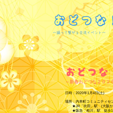
おどつな
​～踊って繋がる交流イベント～
おどつな！
～新春おどつな２０２
日時：2020年1月4日(土)
場所：内本町コミュニティセ
★JR「吹田」駅 (大阪か
★阪急「相川」駅 徒歩1