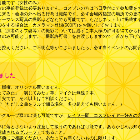
可能です（女性のみ）
方の事前登録は必要ありません。コスプレの方は当日受付にて参加費を
に来る・会場の外へ出る行為は厳禁です。必ず会場内指定の場所での更
ォーマンス写真の撮影はどなたでも可能です。ただしネット上に掲載す
をする場合は、カメラマン登録(500円)をお願いしております。
真（演者のオフ姿等）の撮影については必ずご本人様の許可を得てから
者のみ可能とします。「撮影許可書」をお渡ししますので、首から下げ
控えください。ご不明点等がございましたら、必ず当イベントのお問合せフ
ました
】
！版権、オリジナル問いません。
ってみた」「演じてみた」等。マイクは無線２本。
目安です。それ以上はご相談ください。
で（ただし２曲をフルで踊る場合、多少超えても構いません。
）
いグループ様の出演も可能ですが、
レイヤー間、コスプレイヤー好きの
席に落とさないよう注意して扱うのであれば可能です。あらかじめお知
構成されるグループ）
であること。
事前にご相談ください​。あたっても痛くないものに限ります。