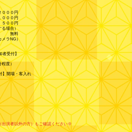
０００円
００円
００円
する場合）
料​
カメラNG）
参加者受付】
５分程度）
者受付】開場・客入れ
ス
（出演者以外の方）もご確認ください※
！