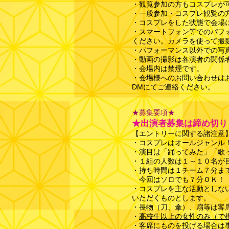
・観覧参加の方もコスプレが
・一般参加・コスプレ観覧の
・コスプレをした状態で会場
・スマートフォン等でのパフ
ください。カメラを使って撮影
・パフォーマンス以外での写
・動画の撮影は各演者の関係
・会場内は禁煙です。
・会場様へのお問い合わせはお
DMにてご連絡ください。
​★募集要項★
★出演者募集は締め切り
【エントリーに関する諸注意
・コスプレはオールジャンル
・演目は「踊ってみた」「歌
・１組の人数は１～１０名が
・持ち時間は１チーム７分ま
​ 今回はソロでも７分ＯＫ！
・コスプレを主な活動としな
いただくものとします。
・長物（刀、傘）、扇等は客
・
高校生以上の女性のみ​（で
・客席にものを投げる場合は