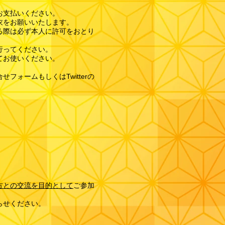
お支払いください。
衣をお願いいたします。
る際は必ず本人に許可をおとり
行ってください。
てお使いください。
ォームもしくはTwitterの
方との交流を目的として
ご参加
らせください。