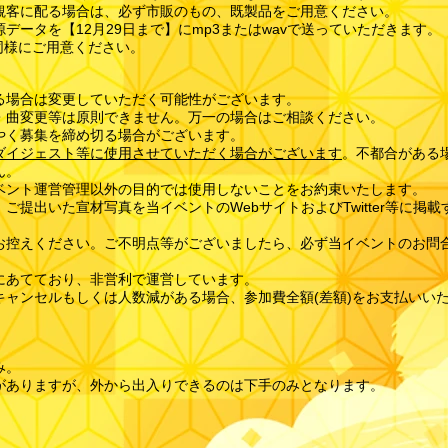
観客に配る場合は、必ず市販のもの、既製品をご用意ください。
データを【12月29日まで】にmp3またはwavで送っていただきます。
同様にご用意ください。​
】
る場合は変更していただく可能性がございます。
・曲変更等は原則できません。万一の場合はご相談ください。
やく募集を締め切る場合がございます。
ダイジェスト等に使用させていただく場合がございます
。不都合がある
ん。
ベント運営管理以外の目的では使用しないことをお約束いたします。
ご提出いた宣材写真を当イベントのWebサイトおよびTwitter等に掲
控えください。ご不明点等がございましたら、必ず当イベントのお問合せフ
費にあてており、非営利で運営しています。
キャンセルもしくは人数減がある場合、参加費全額(差額)をお支払いい
み。
スがありますが、外から出入りできるのは下手のみとなります。