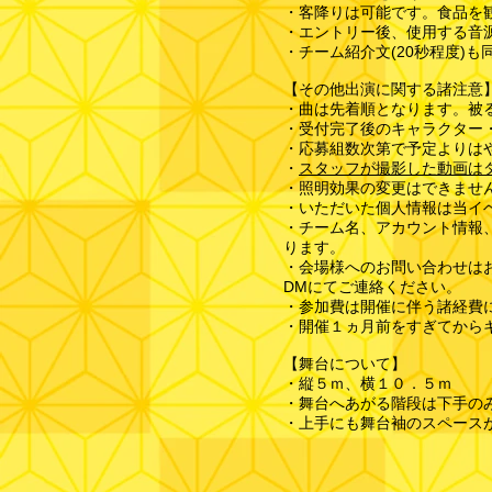
・客降りは可能です。食品を
・エントリー後、使用する音源
・チーム紹介文(20秒程度)も
【その他出演に関する諸注意
・曲は先着順となります。被
・受付完了後のキャラクター
・応募組数次第で予定よりは
・
スタッフが撮影した動画は
​・照明効果の変更はできませ
・いただいた個人情報は当イ
・チーム名、アカウント情報、
ります。
・会場様へのお問い合わせはお
DMにてご連絡ください。
・​参加費は開催に伴う諸経
・開催１ヵ月前をすぎてから
​【舞台について】
・縦５ｍ、横１０．５ｍ
・舞台へあがる階段は下手の
​・上手にも舞台袖のスペー