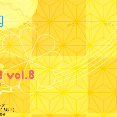
！
おどつな！
旭コス
お問い
vol.8
０～
ンター
ら3駅！)
0分