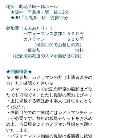
場所：此花区民一休ホール
★阪神「千鳥橋」駅 徒歩2分
​ ★JR「西九条」駅 徒歩12分
参加費（１人あたり）：
パフォーマンス参加２５００円
カメラマン ５００円
（撮影目的でお越しの方）
一般参加 無料​
（記念撮影程度のスマホ撮影は可能）
★開催概要★
※一般参加、カメラマンの方（出演者以外の
方）もご確認ください※
・スマートフォンでの記念程度の撮影はどな
たでも可能です。ただし撮影の際およびネッ
ト上に掲載する際は必ず本人に許可をおとり
ください。
・撮影目的でのご来場にはカメラマンチケッ
トが必要です。無料の観覧チケットをお求め
の上、当日現金にてカメラマン登録をお願い
いたします。
・パフォーマンス動画の撮影は各演者に依頼