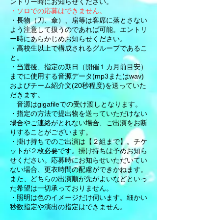
ントリー時にお知らせください。
​・ソロでの応募はできません。
・長物（刀、傘）、扇等は客席に落とさない
よう注意して扱うのであれば可能。エントリ
ー時にあらかじめお知らせください。
・高校生以上で構成されるグループであるこ
と。
・当選後、指定の期日（開催１カ月前目安）
までに使用する音源データ(mp3またはwav)
およびチーム紹介文(20秒程度)を送っていた
だきます。
音源はgigafileでの受け渡しとなります。
・指定の方法で提出物を送っていただけない
場合やご連絡がとれない場合、ご出演をお断
りすることがございます。
​・掛け持ちでのご出演は【２組まで】。チケ
ットが２枚必要です。掛け持ちは予めお知ら
せください。応募時にお知らせいただいてい
ない場合、更衣時間の配慮ができかねます。
また、どちらの出演順が先がよいなどといっ
た希望は一切承っておりません。
​・照明は色のイメージだけ伺います。細かい
秒数指定や演出の指定はできません。