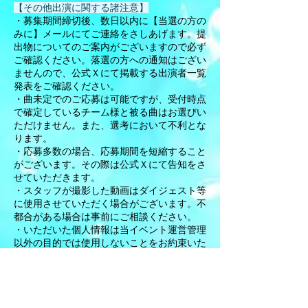
【その他出演に関する諸注意】
・募集期間締切後、数日以内に【当選の方の
みに】メールにてご連絡をさしあげます。提
出物についてのご案内がございますので必ず
ご確認ください。落選の方への通知はござい
ませんので、公式Ｘにて掲載する出演者一覧
発表をご確認ください。
・曲未定でのご応募は可能ですが、受付時点
で確定しているチーム様と被る曲はお選びい
ただけません。また、選考において不利とな
ります。
・応募多数の場合、応募期間を短縮すること
がございます。その際は公式Ｘにて告知をさ
せていただきます。
・スタッフが撮影した動画はダイジェスト等
に使用させていただく場合がございます。不
都合がある場合は事前にご相談ください。​
・いただいた個人情報は当イベント運営管理
以外の目的では使用しないことをお約束いた
します。
・チーム名、アカウント情報、ご提出いた宣
材写真を当イベントのWebサイトおよびＸ
に掲載することにご同意いただいておりま