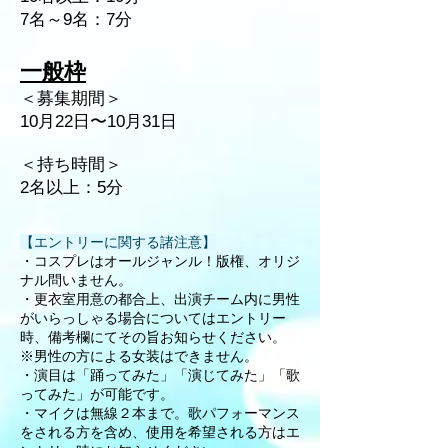
7名～9名：7分​
一般枠
＜募集期間＞
10月22日〜10月31日
＜持ち時間＞
​2名以上：5分
【エントリーに関する諸注意】
・コスプレはオールジャンル！版権、オリジ
ナル問いません。
・更衣室用意の都合上、出演チーム内に男性
がいらっしゃる場合についてはエントリー
時、備考欄にてその旨お知らせください。
※男性の方による女装はできません。
・演目は「踊ってみた」「演じてみた」「歌
ってみた」が可能です。
・マイクは無線２本まで。歌パフォーマンス
をされる方を含め、使用を希望される方はエ