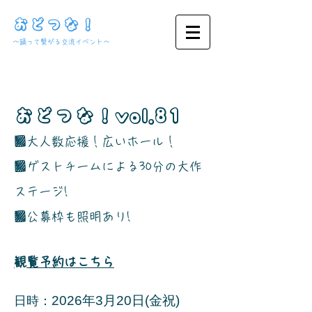
おどつな！
​～踊って繋がる交流イベント～
おどつな！vol.81
​■大人数応援！広いホール！
■ゲストチームによる30分の大作
ステージ!
■公募枠も照明あり!
​観覧予約はこちら
2026年3
月20日(金祝)
日時：