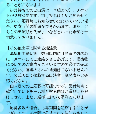
ることがございます。
​・掛け持ちでのご出演は【２組まで】。チケッ
トが２枚必要です。掛け持ちは予めお知らせく
ださい。応募時にお知らせいただいていない場
合、更衣時間の配慮ができかねます。また、ど
ちらの出演順が先がよいなどといった希望は一
切承っておりません。
【その他出演に関する諸注意】
・募集期間締切後、数日以内に【当選の方のみ
に】メールにてご連絡をさしあげます。提出物
についてのご案内がございますので必ずご確認
ください。落選の方への通知はございませんの
で、公式Ｘにて掲載する出演者一覧発表をご確
認ください。
・曲未定でのご応募は可能ですが、受付時点で
確定しているチーム様と被る曲はお選びいただ
けません。また、選考において不利となりま
す。
・応募多数の場合、応募期間を短縮することが
ございます。その際は公式Ｘにて告知をさせて
いただきます。
・スタッフが撮影した動画はダイジェスト等に
使用させていただく場合がございます。不都合
がある場合は事前にご相談ください。​