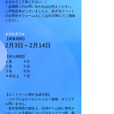
ますのでご了承ください。）
・会場様へのお問い合わせはお控えください。
ご不明点等がございましたら、必ず当イベント
のお問合せフォームもしくはXのDMにてご連絡
ください。​
​★募集要項★
【募集期間​】
2月3日～2月14日
【持ち時間​】
１名 ４分
２名 ５分
３名 ６分
４名以上 ７分
【エントリーに関する諸注意】
・コスプレはオールジャンル！版権、オリジナ
ル問いません。
・更衣室用意の都合上、出演チーム内に男性が
いらっしゃる場合についてはエントリー時、備