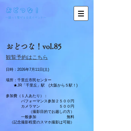
おどつな！
​～踊って繋がる交流イベント～
おどつな！vol.85
​観覧予約はこちら
日時：2026年7月11日(土)
場所：
千里丘市民センター
★JR「千里丘」駅 (大阪から５駅！)
参加費（１人あたり）：
パフォーマンス参加２５００円
カメラマン ５００円
（撮影目的でお越しの方）
一般参加 無料​
（記念撮影程度のスマホ撮影は可能）