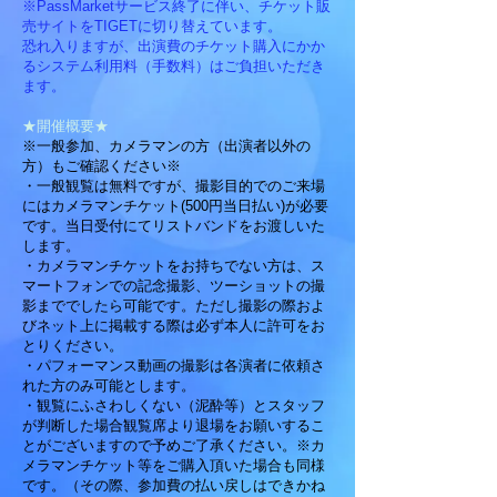
※PassMarketサービス終了に伴い、チケット販
売サイトをTIGETに切り替えています。
恐れ入りますが、出演費のチケット購入にかか
るシステム利用料（手数料）はご負担いただき
ます。
★開催概要★
※一般参加、カメラマンの方（出演者以外の
方）もご確認ください※
・一般観覧は無料ですが、撮影目的でのご来場
にはカメラマンチケット(500円当日払い)が必要
です。当日受付にてリストバンドをお渡しいた
します。
・カメラマンチケットをお持ちでない方は、ス
マートフォンでの記念撮影、ツーショットの撮
影まででしたら可能です。ただし撮影の際およ
びネット上に掲載する際は必ず本人に許可をお
とりください。
・パフォーマンス動画の撮影は各演者に依頼さ
れた方のみ可能とします。
・観覧にふさわしくない（泥酔等）とスタッフ
が判断した場合観覧席より退場をお願いするこ
とがございますので予めご了承ください。※カ
メラマンチケット等をご購入頂いた場合も同様
です。（その際、参加費の払い戻しはできかね