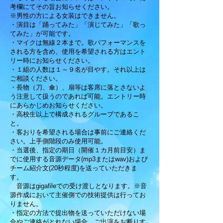
考欄にてその旨お知らせください。
※男性の方による女装はできません。
・演目は「踊ってみた」「演じてみた」「歌っ
てみた」が可能です。
・マイクは無線２本まで。歌パフォーマンスを
される方を含め、使用を希望される方はエント
リー時にお知らせください。
・１組の人数は１～９名が目やす。それ以上は
ご相談ください。
・長物（刀、傘）、扇等は客席に落とさないよ
う注意して扱うのであれば可能。エントリー時
にあらかじめお知らせください。
・高校生以上で構成されるグループであるこ
と。
​・客おりを希望される場合は事前にご連絡くだ
さい。上手側階段のみ使用可能。
・当選後、指定の期日（開催１カ月前目安）ま
でに使用する音源データ(mp3またはwav)および
チーム紹介文(20秒程度)を送っていただきま
す。
音源はgigafileでの受け渡しとなります。※音
源作成において主催側での技術提供は行ってお
りません。
・指定の方法で提出物を送っていただけない場
合やご連絡がとれない場合、ご出演をお断りす