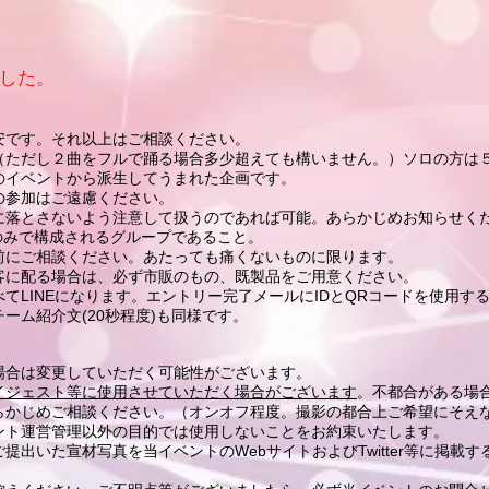
した。
安です。それ以上はご相談ください。
（ただし２曲をフルで踊る場合多少超えても構いません。）ソロの方は
のイベントから派生してうまれた企画です。
参加はご遠慮ください。
に落とさないよう注意して扱うのであれば可能。あらかじめお知らせく
のみで構成されるグループであること。
にご相談ください​。あたっても痛くないものに限ります。
客に配る場合は、必ず市販のもの、既製品をご用意ください。
てLINEになります。エントリー完了メールにIDとQRコードを使用する
ーム紹介文(20秒程度)も同様です。​
場合は変更していただく可能性がございます。
イジェスト等に使用させていただく場合がございます
。不都合がある場
あらかじめご相談ください。（オンオフ程度。撮影の都合上ご希望にそえ
ント運営管理以外の目的では使用しないことをお約束いたします。
提出いた宣材写真を当イベントのWebサイトおよびTwitter等に掲載