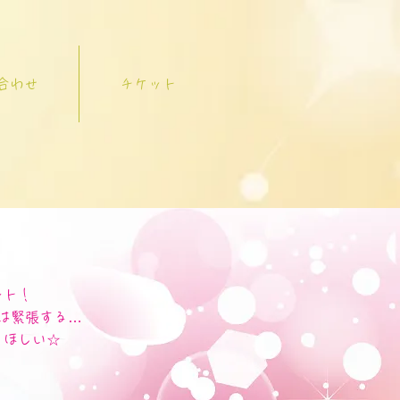
合わせ
チケット
ント！
は緊張する…
てほしい☆