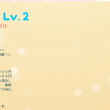
Lv.２
うけ、
ター
駅！)
００円
０円
る場合）
料​
ラNG）
ます。