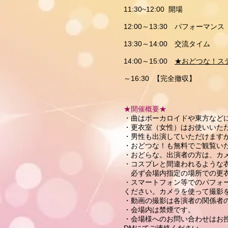
11:30~12:00 開場
12:00～13:30 パフォーマンス
13:30～14:00 交流タイム
14:00～15:00
★おどつな！ス
～16:30 【完全撤収】
★開催概要★
・曲はボーカロイドや東方など
・更衣室（女性）はお使いいた
・男性も出演していただけます
・おどつな！も無料でご観覧い
・おどらな。出演者の方は、カ
・コスプレと間違われるような
必ず会場内指定の場所での更衣
・スマートフォン等でのパフォ
ください。カメラを使って撮影を
・動画の撮影は各演者の関係者
・会場内は禁煙です。
・会場様へのお問い合わせはお控