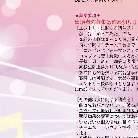
DMにてご連絡ください。
​★募集要項★
出演者の募集は締め切りま
【エントリーに関する諸注意】
・演目は「踊ってみた」のみ。
・１組の人数は１～１０名が目
・持ち時間は１チーム７分まで
・「コスプレパフォーマンス」
コスプレに苦手意識のある方の
・長物（刀、傘）、扇等は客席
・
高校生以上(4月1日現在)
の方
・客席にものを投げる場合は事前
・客降りは可能です。食品を観
・エントリー後のやりとりはすべ
にmp3で送っていただきます。チ
【その他出演に関する諸注意】
・曲は先着順となります。被る
・
スタッフが撮影した動画はダ
​・照明効果の変更については
・いただいた個人情報は当イベ
・チーム名、アカウント情報、ご
ります。