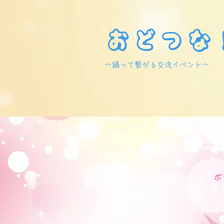
おどつな
​～踊って繋がる交流イベント～
ボ