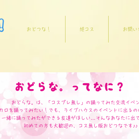
！
おどつな！
旭コス
お問い
​おどらな。ってなに？
おどらな。は、「コスプレ無し」の踊ってみた交流イベ
カロを踊ってみたい！でも、ライブハウスのイベントに出るの
一緒に踊ってみたができる友達がほしい…そんなあなたに出
初めての方も大歓迎の、​コス無し版おどつなです♪♪