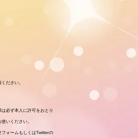
演ください。
際は必ず本人に許可をおとり
お使いください。
ームもしくはTwitterの