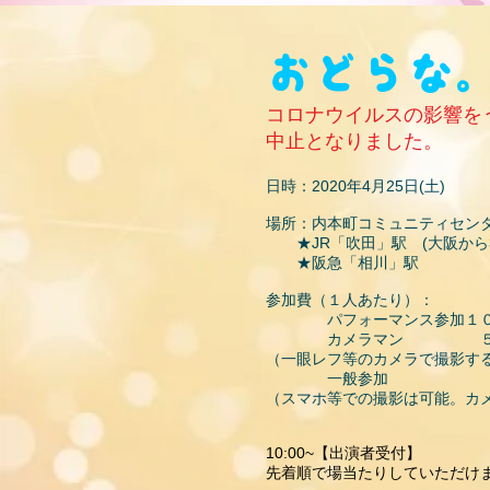
おどらな。
コロナウイルスの影響を
​中止となりました。
日時：2020年4月25日(土)
場所：内本町コミュニティセン
★JR「吹田」駅 (大阪から3
★阪急「相川」駅
参加費（１人あたり）：
パフォーマンス参加１０
カメラマン ５０
（一眼レフ等のカメラで撮影す
一般参加 無
（スマホ等での撮影は可能。カメ
10:00~【出演者受付】
先着順で場当たりしていただけ