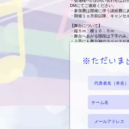
・会場様へのお問い合わせはお控
DMにてご連絡ください。
・​参加費は開催に伴う諸経費に
・開催１ヵ月前以降、キャンセル
​【舞台について】
・縦５ｍ、横１０．５ｍ
・舞台へあがる階段は下手のみ
​・上手にも舞台袖のスペースが
​※ただい