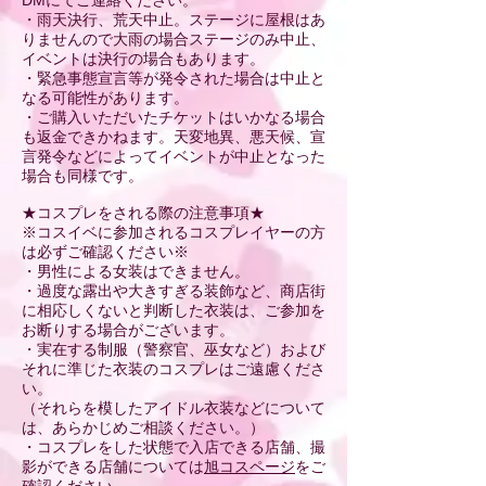
DMにてご連絡ください。
​・雨天決行、荒天中止。ステージに屋根はあ
りませんので大雨の場合ステージのみ中止、
イベントは決行の場合もあります。
・緊急事態宣言等が発令された場合は中止と
なる可能性があります。
​・ご購入いただいたチケットはいかなる場合
も返金できかねます。天変地異、悪天候、宣
言発令などによってイベントが中止となった
場合も同様です。
★コスプレをされる際の注意事項★
※コスイベに参加されるコスプレイヤーの方
は必ずご確認ください※
・男性による女装はできません。
・過度な露出や大きすぎる装飾など、商店街
に相応しくないと判断した衣装は、ご参加を
お断りする場合がございます。​
・実在する制服（警察官、巫女など）および
それに準じた衣装のコスプレはご遠慮くださ
い。
（それらを模したアイドル衣装などについて
は、あらかじめご相談ください。）
・コスプレをした状態で入店できる店舗、撮
影ができる店舗については
旭コスページ
をご