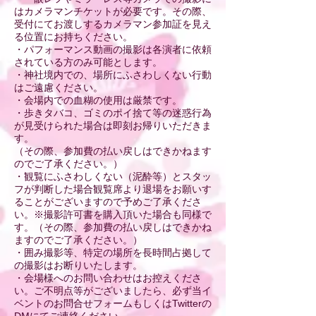
はカメラマンチケットが必要です。その際、
受付にてお渡しするカメラマン参加証を見え
る位置にお持ちください。
・パフォーマンス動画の撮影は各演者に依頼
されている方のみ可能とします。
・神社境内での、場所にふさわしくない行動
はご遠慮ください。
・会場内での血糊の使用は厳禁です。
・歩きタバコ、ゴミのポイ捨て等の迷惑行為
が見受けられた場合は即刻お帰りいただきま
す。
（その際、参加費の払い戻しはできかねます
のでご了承ください。）
・観覧にふさわしくない（泥酔等）とスタッ
フが判断した場合観覧席より退場をお願いす
ることがございますので予めご了承くださ
い。※撮影許可書を購入頂いた場合も同様で
す。（その際、参加費の払い戻しはできかね
ますのでご了承ください。）
・囲み撮影等、特定の場所を長時間占拠して
の撮影はお断りいたします。
・会場様へのお問い合わせはお控えくださ
い。ご不明点等がございましたら、必ず当イ
ベントのお問合せフォームもしくはTwitterの