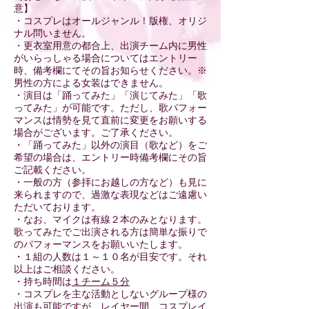
意】
・コスプレはオールジャンル！版権、オリジ
ナル問いません。
・更衣室用意の都合上、出演チーム内に男性
がいらっしゃる場合についてはエントリー
時、備考欄にてその旨お知らせください。※
男性の方による女装はできません。
・演目は「踊ってみた」「演じてみた」「歌
ってみた」が可能です。ただし、歌パフォー
マンスは情勢を見て直前に変更をお願いする
場合がございます。ご了承ください。
・​「踊ってみた」以外の演目（歌など）をご
希望の場合は、エントリー時備考欄にその旨
ご記載ください。
・一般の方（参拝にお越しの方など）も見に
来られますので、過激な表現などはご遠慮い
ただいております。
・​​なお、マイクは有線２本のみとなります。
歌ってみたでご出演される方は簡単な振りで
のパフォーマンスをお願いいたします。
・１組の人数は１～１０名が目安です。それ
以上はご相談ください。
・持ち時間は
１チーム５分
・コスプレを主な活動としないグループ様の
出演も可能ですが、
レイヤー間、コスプレイ