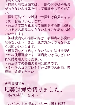
確認ください。
・撮影可能な店舗では、一般のお客様や店員
が写らないよう気を付けて撮影をしてくださ
い。
・撮影可能ゾーン以外での撮影は自撮りをふ
くめ、お断りいたします。
・商店街で立ち止まって撮影をする際は通行
される方の邪魔にならないようご配慮をお願
いいたします。
・神社境内での撮影の際は、参拝者の邪魔に
ならないよう、また一般の方がうつらないよ
うお願いいたします。
・模造刀など（危なくないもの）は神社境内
でのみ使用可能です。商店街では袋などにい
れて持ち運んでください。
・商店街での長物の使用は厳禁です。
・学生服のコスプレをした状態での飲酒、喫
煙はご遠慮ください。
​★募集期間★
応募は締め切りました。
＜持ち時間 ５分＞
【おどつな！出演エントリーに関する諸注