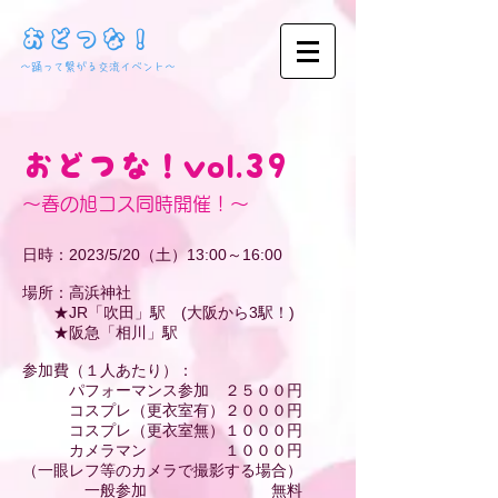
おどつな！
​～踊って繋がる交流イベント～
おどつな！vol.39
～春の旭コス同時開催！～
日時：2023/5/20（土）13:00～16:00
場所：高浜神社
★JR「吹田」駅 (大阪から3駅！)
★阪急「相川」駅
参加費（１人あたり）：
パフォーマンス参加 ２５００円
コスプレ（更衣室有）２０００円
コスプレ（更衣室無）１０００円
カメラマン １０００円
（一眼レフ等のカメラで撮影する場合）
一般参加 無料​