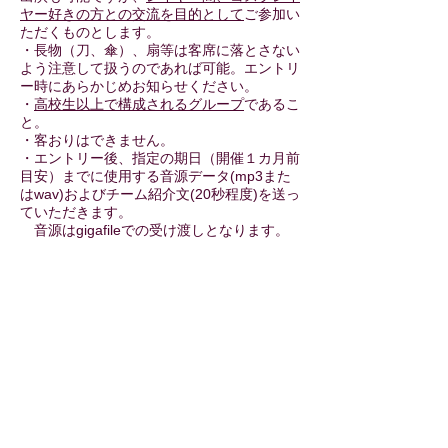
ヤー好きの方との交流を目的として
ご参加い
ただくものとします。
・長物（刀、傘）、扇等は客席に落とさない
よう注意して扱うのであれば可能。エントリ
ー時にあらかじめお知らせください。
・
高校生以上で構成されるグループ
であるこ
と。
・客おりはできません。
・エントリー後、指定の期日（開催１カ月前
目安）までに使用する音源データ(mp3また
はwav)およびチーム紹介文(20秒程度)を送っ
ていただきます。
音源はgigafileでの受け渡しとなります。
※不安な方は事前にお問い合わせください。
・指定の方法で提出物を送っていただけない
場合やご連絡がとれない場合、ご出演をお断
りすることがございます。
・更衣室利用の有無にかかわらず、出演者の
方は一律料金（2500円）となります。
・チーム掛け持ちでのご出演はできません。
【その他出演に関する諸注意】
・受付は先着順ではございません。募集期間
終了後数日以内に選考結果をお知らせいたし
ます。