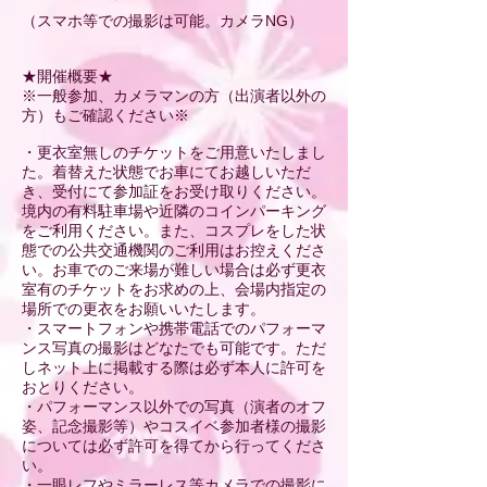
（スマホ等での撮影は可能。カメラNG）
★開催概要★
※一般参加、カメラマンの方（出演者以外の
方）もご確認ください※
・更衣室無しのチケットをご用意いたしまし
た。着替えた状態でお車にてお越しいただ
き、受付にて参加証をお受け取りください。
境内の有料駐車場や近隣のコインパーキング
をご利用ください。また、コスプレをした状
態での公共交通機関のご利用はお控えくださ
い。お車でのご来場が難しい場合は必ず更衣
室有のチケットをお求めの上、会場内指定の
場所での更衣をお願いいたします。
・スマートフォンや携帯電話でのパフォーマ
ンス写真の撮影はどなたでも可能です。ただ
しネット上に掲載する際は必ず本人に許可を
おとりください。
・パフォーマンス以外での写真（演者のオフ
姿、記念撮影等）やコスイベ参加者様の撮影
については必ず許可を得てから行ってくださ
い。
・一眼レフやミラーレス等カメラでの撮影に