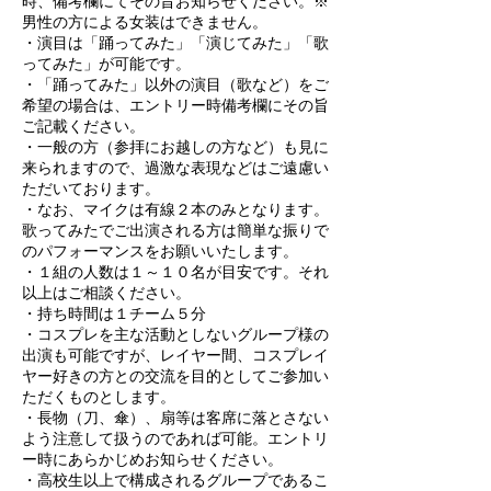
時、備考欄にてその旨お知らせください。※
男性の方による女装はできません。
・演目は「踊ってみた」「演じてみた」「歌
ってみた」が可能です。
・​「踊ってみた」以外の演目（歌など）をご
希望の場合は、エントリー時備考欄にその旨
ご記載ください。
・一般の方（参拝にお越しの方など）も見に
来られますので、過激な表現などはご遠慮い
ただいております。
・​​なお、マイクは有線２本のみとなります。
歌ってみたでご出演される方は簡単な振りで
のパフォーマンスをお願いいたします。
・１組の人数は１～１０名が目安です。それ
以上はご相談ください。
・持ち時間は１チーム５分
・コスプレを主な活動としないグループ様の
出演も可能ですが、レイヤー間、コスプレイ
ヤー好きの方との交流を目的としてご参加い
ただくものとします。
・長物（刀、傘）、扇等は客席に落とさない
よう注意して扱うのであれば可能。エントリ
ー時にあらかじめお知らせください。
・高校生以上で構成されるグループであるこ