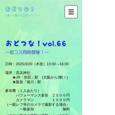
おどつな！
​～踊って繋がる交流イベント～
おどつな！vol.66
～旭コス同時開催！～
日時：20
25
/3/20（木祝）13:00～16:00
場所：高浜神社
★JR「吹田」駅 (大阪から3駅！)
★阪急「相川」駅
参加費（１人あたり）：
パフォーマンス参加 ２５００円
カメラマン １０００円
（一眼レフ等のカメラで撮影する場合）
一般参加 無料​