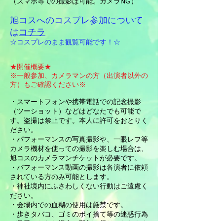
（スマホ等での撮影は可能。カメラNG）
旭コスへのコスプレ参加について
は
コチラ
​☆コスプレのまま観覧可能です！☆
★開催概要★
※一般参加、カメラマンの方（出演者以外の
方）もご確認ください※
・スマートフォンや携帯電話での記念撮影
（ツーショット）などはどなたでも可能で
す。盗撮は禁止です。本人に許可をおとりく
ださい。
・パフォーマンスの写真撮影や、一眼レフ等
カメラ機材を使っての撮影を楽しむ場合は、
旭コスのカメラマンチケットが必要です。
・パフォーマンス動画の撮影は各演者に依頼
されている方のみ可能とします。
・神社境内にふさわしくない行動はご遠慮く
ださい。
・会場内での血糊の使用は厳禁です。
・歩きタバコ、ゴミのポイ捨て等の迷惑行為