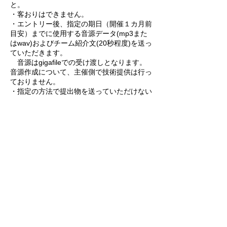
と。
・客おりはできません。
・エントリー後、指定の期日（開催１カ月前
目安）までに使用する音源データ(mp3また
はwav)およびチーム紹介文(20秒程度)を送っ
ていただきます。
音源はgigafileでの受け渡しとなります。
音源作成について、主催側で技術提供は行っ
ておりません。
・指定の方法で提出物を送っていただけない
場合やご連絡がとれない場合、ご出演をお断
りすることがございます。
・更衣室利用の有無にかかわらず、出演者の
方は一律料金（2500円）となります。
・チーム掛け持ちでのご出演はできません。
【その他出演に関する諸注意】
・受付は先着順ではございません。募集期間
終了後数日以内に選考結果をお知らせいたし
ます。
​・受付完了後のキャラクター・曲変更等は原
則できません。万一の場合はご相談くださ
い。
・応募組数次第で予定よりはやく募集を締め