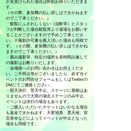
が見受けられた場合は即刻お帰りいただきま
す。
（その際、参加費の払い戻しはできかねます
のでご了承ください。）
・観覧にふさわしくない（泥酔等）とスタッ
フが判断した場合観覧席より退場をお願いす
ることがございますので予めご了承くださ
い。※撮影許可書を購入頂いた場合も同様で
す。（その際、参加費の払い戻しはできかね
ますのでご了承ください。）
・囲み撮影等、特定の場所を長時間占拠して
の撮影はお断りいたします。
・会場様へのお問い合わせはお控えくださ
い。ご不明点等がございましたら、必ず当イ
ベントのお問合せフォームもしくはTwitterの
DMにてご連絡ください。
​・雨天決行、荒天中止。ステージに屋根はあ
りませんので大雨の場合ステージのみ中止、
イベントは決行の場合もあります。
​・ご購入いただいたチケットはいかなる場合
も返金できかねます。天変地異、悪天候、宣
言発令などによってイベントが中止となった
場合も同様です。