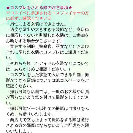
★コスプレをされる際の注意事項★
※コスイベに参加されるコスプレイヤーの方
は必ずご確認ください※
・男性による女装はできません。
・過度な露出や大きすぎる装飾など、商店街
に相応しくないと判断した衣装は、ご参加を
お断りする場合がございます。​
・実在する制服（警察官、巫女など）および
それに準じた衣装のコスプレはご遠慮くださ
い。
（それらを模したアイドル衣装などについて
は、あらかじめご相談ください。）
・コスプレをした状態で入店できる店舗、撮
影ができる店舗については
旭コスページ
をご
確認ください。
・撮影可能な店舗では、一般のお客様や店員
が写らないよう気を付けて撮影をしてくださ
い。
・撮影可能ゾーン以外での撮影は自撮りをふ
くめ、お断りいたします。
・商店街で立ち止まって撮影をする際は通行
される方の邪魔にならないようご配慮をお願
いいたします。