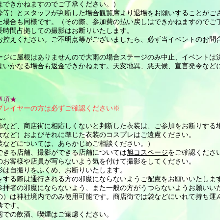
はできかねますのでご了承ください。）
酔等）とスタッフが判断した場合観覧席より退場をお願いすることがご
た場合も同様です。（その際、参加費の払い戻しはできかねますのでご
長時間占拠しての撮影はお断りいたします。
控えください。ご不明点等がございましたら、必ず当イベントのお問合せフ
テージに屋根はありませんので大雨の場合ステージのみ中止、イベントは
トはいかなる場合も返金できかねます。天変地異、悪天候、宣言発令など
事項★
プレイヤーの方は必ずご確認ください※
ん。
飾など、商店街に相応しくないと判断した衣装は、ご参加をお断りする場
女など）およびそれに準じた衣装のコスプレはご遠慮ください。
装などについては、あらかじめご相談ください。）
できる店舗、撮影ができる店舗については
旭コスページ
をご確認くださ
のお客様や店員が写らないよう気を付けて撮影をしてください。
影は自撮りをふくめ、お断りいたします。
をする際は通行される方の邪魔にならないようご配慮をお願いいたしま
参拝者の邪魔にならないよう、また一般の方がうつらないようお願いい
の）は神社境内でのみ使用可能です。商店街では袋などにいれて持ち運
禁です。
態での飲酒、喫煙はご遠慮ください。