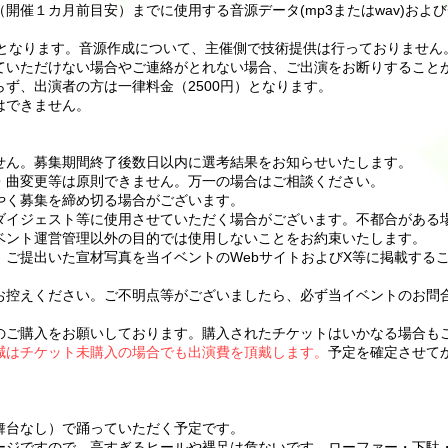
開催１カ月前目安）までに使用する音源データ(mp3またはwav)および
け渡しとなります。音源作成について、主催側で技術提供は行っておりません
ていただけない場合やご連絡がとれない場合、ご出演をお断りすること
ず、出演者の方は一律料金（2500円）となります。
はできません。
】
せん。募集期間終了後数日以内に選考結果をお知らせいたします。
ー・曲変更等は原則できません。万一の場合はご相談ください。
やく募集を締め切る場合がございます。
ダイジェスト等に使用させていただく場合がございます。不都合がある場
ベント運営管理以外の目的では使用しないことをお約束いたします。
、ご提出いた宣材写真を当イベントのWebサイトおよびX等に掲載する
控えください。ご不明点等がございましたら、必ず当イベントのお問合せフ
のご購入をお願いしております。購入されたチケットはいかなる場合も
減はチケット未購入の場合でも出演費を頂戴します。
予定を確定させて
舞台なし）で踊っていただく予定です。
テージですので、高すぎるヒールや裸足は危ないです。ローファー・下駄