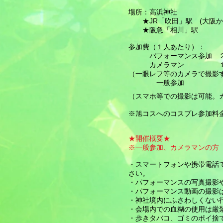
場所：高浜神社
★JR「吹田」駅 (大阪か
★阪急「相川」駅
参加費（１人あたり）：
パフォーマンス参加 ２
カメラマン １０
（一眼レフ等のカメラで撮影
一般参加 無
（スマホ等での撮影は可能。
​※旭コスへのコスプレ参加料
★開催概要★
※一般参加、カメラマンの方
・スマートフォンや携帯電話
さい。
・パフォーマンスの写真撮影
・パフォーマンス動画の撮影
・神社境内にふさわしくない
・会場内での血糊の使用は厳
・歩きタバコ、ゴミのポイ捨