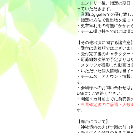
・エントリー後、指定の期日（
っていただきます。
音源はgigafileでの受
・指定の方法で提出物を送っ
・更衣室利用の有無にかかわら
・チーム掛け持ちでのご出演
【その他出演に関する諸注意
・受付は先着順ではございま
​・受付完了後のキャラクタ
・応募組数次第で予定よりは
・スタッフが撮影した動画は
・いただいた個人情報は当イ
・チーム名、アカウント情報
す。
・会場様へのお問い合わせはお
DMにてご連絡ください。
・開催１カ月前までに前売券
​・
当選確定後のご辞退・人数
す。
【舞台について】
・神社境内のえびす殿の前（
​・滑りにくく傾斜のあるス