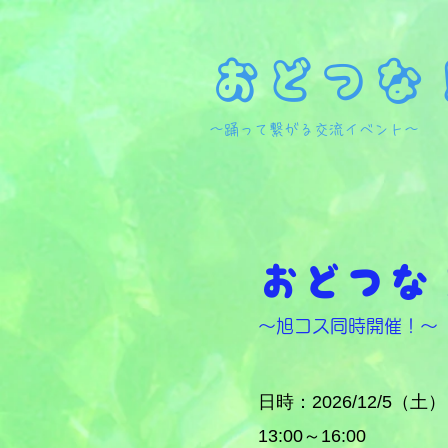
おどつな
​～踊って繋がる交流イベント～
おどつな！
～旭コス
同時開催！～
日時：2026/12/5（土
​）
13:00～16:00