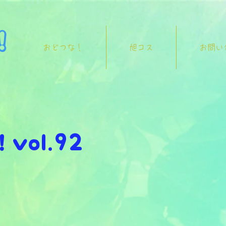
！
おどつな！
旭コス
お問い
vol.92