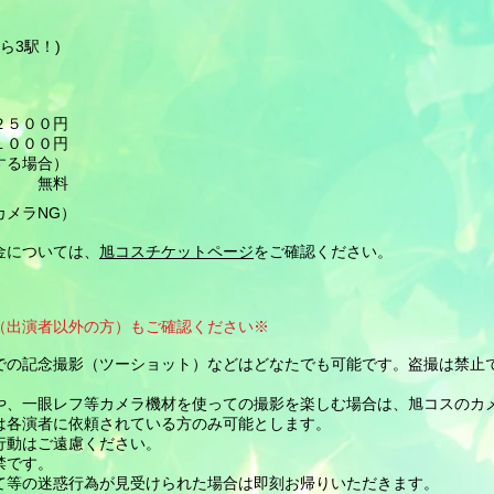
ら3駅！)
５００円
００円
する場合）
料​
カメラNG）
金については、
旭コスチケットページ
をご確認ください。
（出演者以外の方）もご確認ください※
での記念撮影（ツーショット）などはどなたでも可能です。盗撮は禁止
や、一眼レフ等カメラ機材を使っての撮影を楽しむ場合は、旭コス
のカ
は各演者に依頼されている方のみ可能とします。
行動はご遠慮ください。
禁です。
て等の迷惑行為が見受けられた場合は即刻お帰りいただきます。