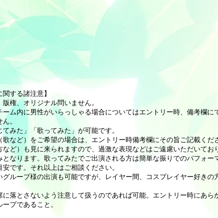
。
に関する諸注意】
！版権、オリジナル問いません。
チーム内に男性がいらっしゃる場合についてはエントリー時、備考欄に
せん。
じてみた」「歌ってみた」が可能です。
目（歌など）をご希望の場合は、エントリー時備考欄にその旨ご記載くだ
方など）も見に来られますので、過激な表現などはご遠慮いただいてお
のみとなります。歌ってみたでご出演される方は簡単な振りでのパフォー
目安です。それ以上はご相談ください。
いグループ様の出演も可能ですが、レイヤー間、コスプレイヤー好きの
席に落とさないよう注意して扱うのであれば可能。エントリー時にあら
ループであること。