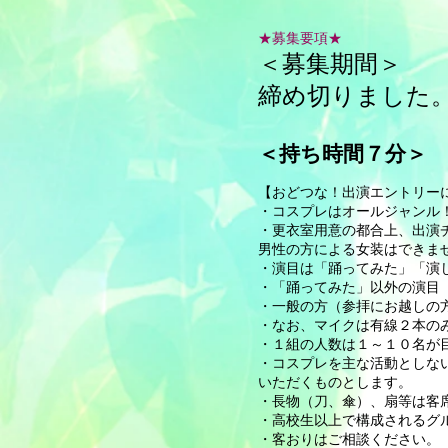
​★募集要項★
＜募集期間＞
締め切りました
＜持ち
時間７分＞
【おどつな！出演エントリー
・コスプレはオールジャンル
・更衣室用意の都合上、出演
男性の方による女装はできま
・演目は「踊ってみた」「演
・​「踊ってみた」以外の演
・一般の方（参拝にお越しの
・​​なお、マイクは有線２本
・１組の人数は１～１０名が
・コスプレを主な活動としな
いただくものとします。
・長物（刀、傘）、扇等は客
・高校生以上で構成されるグ
・客おりはご相談ください。