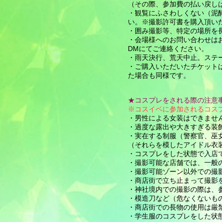
（その際、参加費の払い戻し
・観覧にふさわしくない（泥
い。※撮影許可書を購入頂い
・囲み撮影等、特定の場所を
・会場様へのお問い合わせはお
DMにてご連絡ください。
​・雨天決行、荒天中止。ス
​・ご購入いただいたチケッ
た場合も同様です。
★コスプレをされる際の注意
※コスイベに参加されるコス
・男性による女装はできませ
・過度な露出や大きすぎる装
・実在する制服（警察官、巫
（それらを模したアイドル衣
・コスプレをした状態で入店
・撮影可能な店舗では、一般
・撮影可能ゾーン以外での撮
・商店街で立ち止まって撮影
・神社境内での撮影の際は、
・模造刀など（危なくないも
・商店街での長物の使用は厳
・学生服のコスプレをした状